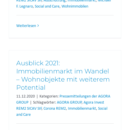
REM2 SICAV SIF
,
Ausschüttung
,
Immobilienmarkt
,
Michael
F. Legnaro
,
Social and Care
,
Wohnimmobilen
Weiterlesen
Ausblick 2021:
Immobilienmarkt im Wandel
– Wohnobjekte mit weiterem
Potential
11.12.2020
|
Kategorien:
Pressemitteilungen der AGORA
GROUP
|
Schlagwörter:
AGORA GROUP
,
Agora Invest
REM2 SICAV SIF
,
Corona REM2
,
Immobilienmarkt
,
Social
and Care