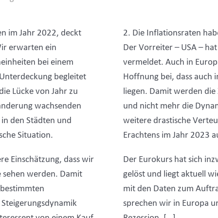
n im Jahr 2022, deckt
2. Die Inflationsraten hab
ir erwarten ein
Der Vorreiter – USA – ha
inheiten bei einem
vermeldet. Auch in Europa
Unterdeckung begleitet
Hoffnung bei, dass auch 
die Lücke von Jahr zu
liegen. Damit werden die
uwanderung wachsenden
und nicht mehr die Dynam
 in den Städten und
weitere drastische Verteu
sche Situation.
Erachtens im Jahr 2023 a
ere Einschätzung, dass wir
Der Eurokurs hat sich inz
e sehen werden. Damit
gelöst und liegt aktuell w
in bestimmten
mit den Daten zum Auftra
e Steigerungsdynamik
sprechen wir in Europa u
teressent von einem Kauf
Rezession. […]